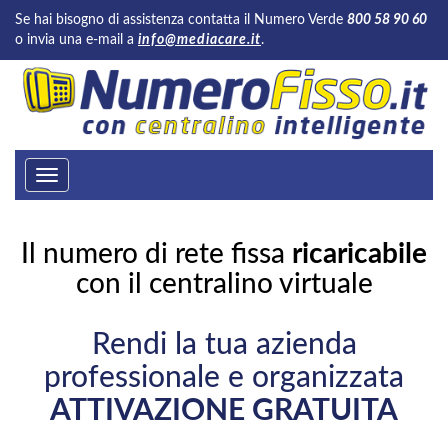
Se hai bisogno di assistenza contatta il Numero Verde
800 58 90 60
o invia una e-mail a
info@mediacare.it
.
Toggle
navigation
Il numero di rete fissa
ricaricabile
con il centralino virtuale
Rendi la tua azienda
professionale e organizzata
ATTIVAZIONE GRATUITA